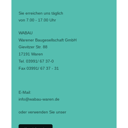
Sie erreichen uns täglich
von 7.00 - 17.00 Uhr
WABAU
Warener Baugesellschaft GmbH
Gievitzer Str. 88
17191 Waren
Tel. 03991/ 67 37-0
Fax 03991/ 67 37 - 31
E-Mail:
info@wabau-waren.de
oder verwenden Sie unser