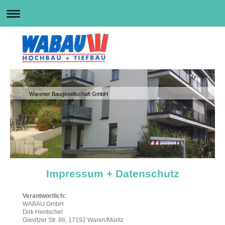
Warener Baugesellschaft GmbH
Impressum + Datenschutz
Verantwortlich:
WABAU GmbH
Dirk
Hentschel
Gievitzer Str.
88
, 17192 Waren/Müritz